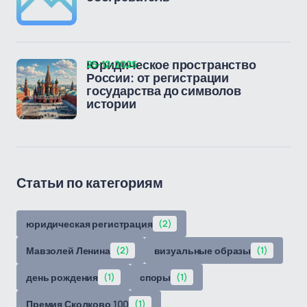
25-12-2025
Юридическое пространство
России: от регистрации
государства до символов
истории
Статьи по категориям
юридическая регистрация
(2)
Мавзолей Ленина
(2)
визуальные образы
(1)
день рождения
(1)
споры
(1)
Премия Сколково 100
(1)