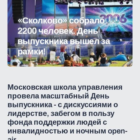
«Сколково» собрало
2200 человек. День
выпускника вышел за
рамки!
Московская школа управления
провела масштабный День
выпускника - с дискуссиями о
лидерстве, забегом в пользу
фонда поддержки людей с
инвалидностью и ночным open-
air