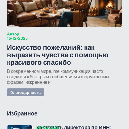
Автор:
15-12-2025
Искусство пожеланий: как
выразить чувства с помощью
красивого спасибо
В современном мире, где коммуникация часто
сводится к быстрым сообщениям и формальным
фразам, искренние и
благодарность
Избранное
09-02-2026
Как узнать директора по ИНН: