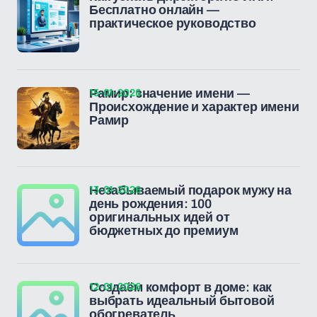
Бесплатно онлайн —
практическое руководство
15-01-2026
Рамир: значение имени —
Происхождение и характер имени
Рамир
13-01-2026
Незабываемый подарок мужу на
день рождения: 100
оригинальных идей от
бюджетных до премиум
12-01-2026
Создаём комфорт в доме: как
выбрать идеальный бытовой
обогреватель