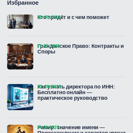
Избранное
28-05-2026
Кто придёт и с чем поможет
19-02-2026
Гражданское Право: Контракты и
Споры
09-02-2026
Как узнать директора по ИНН:
Бесплатно онлайн —
практическое руководство
15-01-2026
Рамир: значение имени —
Происхождение и характер имени