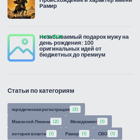
Рамир
13-01-2026
Незабываемый подарок мужу на
день рождения: 100
оригинальных идей от
бюджетных до премиум
Статьи по категориям
юридическая регистрация
(2)
Мавзолей Ленина
(2)
Менеджмент
(1)
история власти
(1)
Рамир
(1)
СВО
(1)