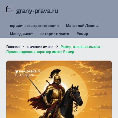
grany-prava.ru
юридическая регистрация
Мавзолей Ленина
Менеджмент
история власти
Рамир
Главная
значение имени
Рамир: значение имени —
Происхождение и характер имени Рамир
grany-prava.ru
15-01-2026