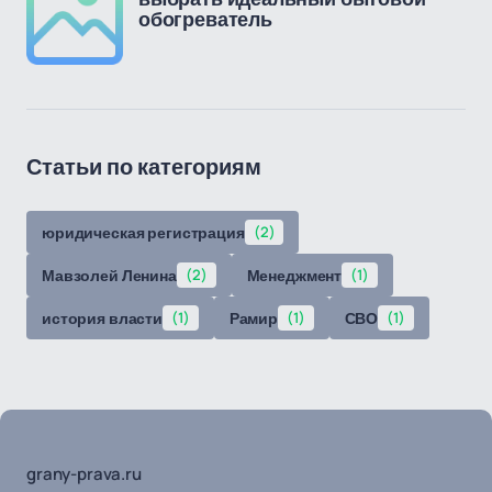
обогреватель
Статьи по категориям
юридическая регистрация
(2)
Мавзолей Ленина
(2)
Менеджмент
(1)
история власти
(1)
Рамир
(1)
СВО
(1)
grany-prava.ru