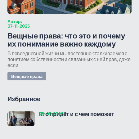
Автор:
07-11-2025
Вещные права: что это и почему
их понимание важно каждому
В повседневной жизни мы постоянно сталкиваемся с
понятием собственности и связанных с ней прав, даже
если
Вещные права
Избранное
28-05-2026
Кто придёт и с чем поможет