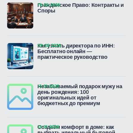
19-02-2026
Гражданское Право: Контракты и
Споры
09-02-2026
Как узнать директора по ИНН:
Бесплатно онлайн —
практическое руководство
13-01-2026
Незабываемый подарок мужу на
день рождения: 100
оригинальных идей от
бюджетных до премиум
12-01-2026
Создаём комфорт в доме: как
выбрать идеальный бытовой