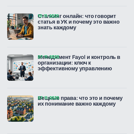
10-11-2025
Сталкинг онлайн: что говорит
статья в УК и почему это важно
знать каждому
07-11-2025
Менеджмент Fayol и контроль в
организации: ключ к
эффективному управлению
07-11-2025
Вещные права: что это и почему
их понимание важно каждому