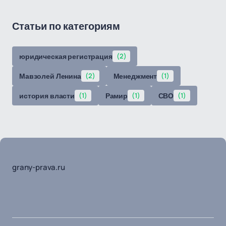
Статьи по категориям
юридическая регистрация
(2)
Мавзолей Ленина
(2)
Менеджмент
(1)
история власти
(1)
Рамир
(1)
СВО
(1)
grany-prava.ru