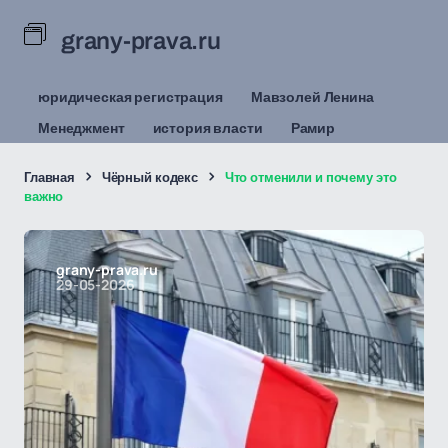
grany-prava.ru
юридическая регистрация
Мавзолей Ленина
Менеджмент
история власти
Рамир
Главная
Чёрный кодекс
Что отменили и почему это
важно
grany-prava.ru
29-05-2026