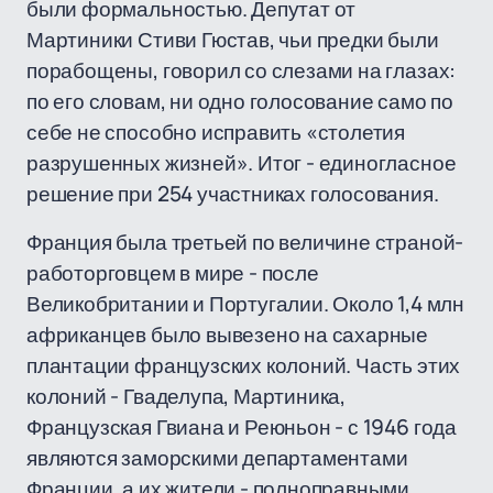
были формальностью. Депутат от
Мартиники Стиви Гюстав, чьи предки были
порабощены, говорил со слезами на глазах:
по его словам, ни одно голосование само по
себе не способно исправить «столетия
разрушенных жизней». Итог - единогласное
решение при 254 участниках голосования.
Франция была третьей по величине страной-
работорговцем в мире - после
Великобритании и Португалии. Около 1,4 млн
африканцев было вывезено на сахарные
плантации французских колоний. Часть этих
колоний - Гваделупа, Мартиника,
Французская Гвиана и Реюньон - с 1946 года
являются заморскими департаментами
Франции, а их жители - полноправными