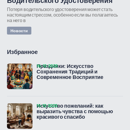
Водительского Удостоверения
Потеря водительского удостоверения может стать
настоящим стрессом, особенно если вы полагаетесь
на него в
Новости
Избранное
16-12-2025
Праздники: Искусство
Сохранения Традиций и
Современное Восприятие
15-12-2025
Искусство пожеланий: как
выразить чувства с помощью
красивого спасибо